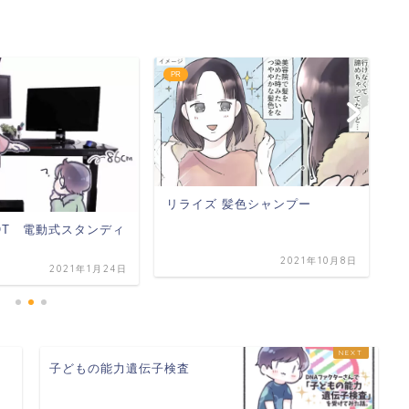
PR
P
リライズ 髪色シャンプー
POT 電動式スタンディ
タ
2021年10月8日
2021年1月24日
ト
子どもの能力遺伝子検査