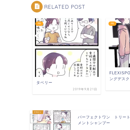
RELATED POST
PR
PR
ンプー
FLEXIS
ングデスク
タベリー
2021年10月8日
2019年9月21日
パーフェクトワン トリー
メントシャンプー