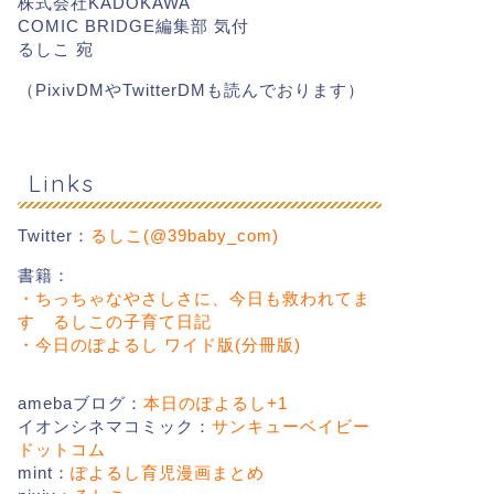
株式会社KADOKAWA
COMIC BRIDGE編集部 気付
るしこ 宛
（PixivDMやTwitterDMも読んでおります）
R
PR
Links
Twitter：
るしこ(@39baby_com)
書籍：
FLEXISPOT 電動式スタンディ
・ちっちゃなやさしさに、今日も救われてま
ングデスク
ベリー
す るしこの子育て日記
2021年1月24
2019年9月21日
・今日のぽよるし ワイド版(分冊版)
amebaブログ：
本日のぽよるし+1
イオンシネマコミック：
サンキューベイビー
ドットコム
mint：
ぽよるし育児漫画まとめ