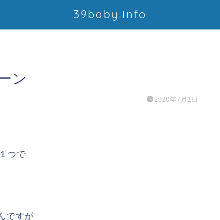
39baby.info
ーン
2020年7月1日
の１つで
んですが