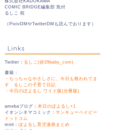
株式会社KADOKAWA
COMIC BRIDGE編集部 気付
るしこ 宛
（PixivDMやTwitterDMも読んでおります）
かおなまいっち
Links
ベリー
2022年4月4
Twitter：
るしこ(@39baby_com)
2019年9月21日
書籍：
・ちっちゃなやさしさに、今日も救われてま
す るしこの子育て日記
・今日のぽよるし ワイド版(分冊版)
amebaブログ：
本日のぽよるし+1
イオンシネマコミック：
サンキューベイビー
ドットコム
mint：
ぽよるし育児漫画まとめ