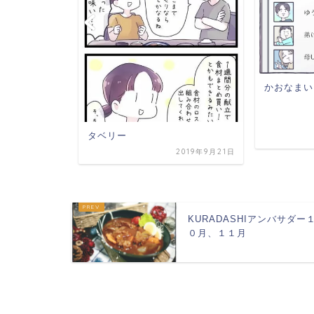
かおなまい
タベリー
020年10月12日
2019年9月21日
KURADASHIアンバサダー
０月、１１月