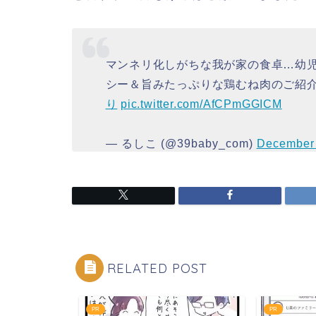
マンネリ化しがちな我が家の食卓…幼
シー＆旨みたっぷりな鶏むね肉のご紹
り
pic.twitter.com/AfCPmGGICM
— るしこ (@39baby_com)
December 
RELATED POST
PR
PR