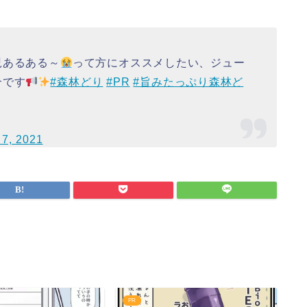
児あるある～
って方にオススメしたい、ジュー
介です
#森林どり
#PR
#旨みたっぷり森林ど
7, 2021
PR
P