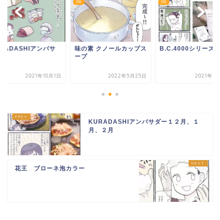
PR
PR
RADASHIアンバサ
味の素 クノールカップス
B.C.4000シリーズ
ー
ープ
2021年10月1日
2022年5月25日
2021年8
KURADASHIアンバサダー１２月、１
月、２月
花王 ブローネ泡カラー