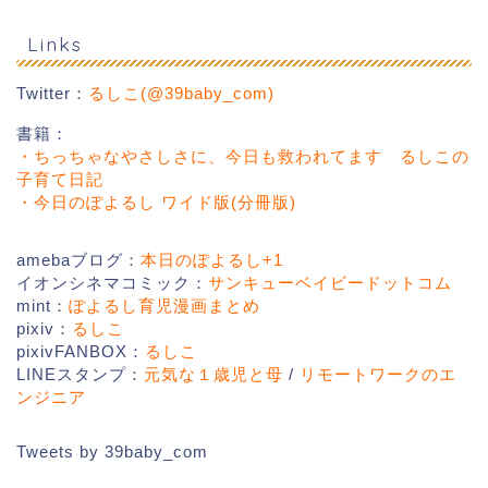
Links
Twitter：
るしこ(@39baby_com)
書籍：
・ちっちゃなやさしさに、今日も救われてます るしこの
子育て日記
・今日のぽよるし ワイド版(分冊版)
amebaブログ：
本日のぽよるし+1
イオンシネマコミック：
サンキューベイビードットコム
mint：
ぽよるし育児漫画まとめ
pixiv：
るしこ
pixivFANBOX：
るしこ
LINEスタンプ：
元気な１歳児と母
/
リモートワークのエ
ンジニア
Tweets by 39baby_com