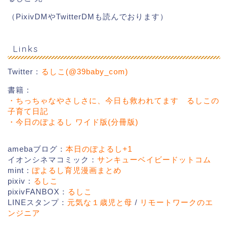
（PixivDMやTwitterDMも読んでおります）
Links
Twitter：
るしこ(@39baby_com)
書籍：
・ちっちゃなやさしさに、今日も救われてます るしこの
子育て日記
・今日のぽよるし ワイド版(分冊版)
amebaブログ：
本日のぽよるし+1
イオンシネマコミック：
サンキューベイビードットコム
mint：
ぽよるし育児漫画まとめ
pixiv：
るしこ
pixivFANBOX：
るしこ
LINEスタンプ：
元気な１歳児と母
/
リモートワークのエ
ンジニア